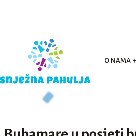
O NAMA
Bubamare u posjeti b