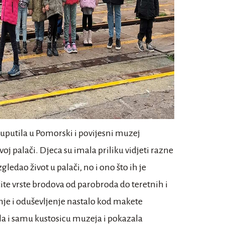
 uputila u Pomorski i povijesni muzej
 palači. Djeca su imala priliku vidjeti razne
gledao život u palači, no i ono što ih je
čite vrste brodova od parobroda do teretnih i
nje i oduševljenje nastalo kod makete
ila i samu kustosicu muzeja i pokazala