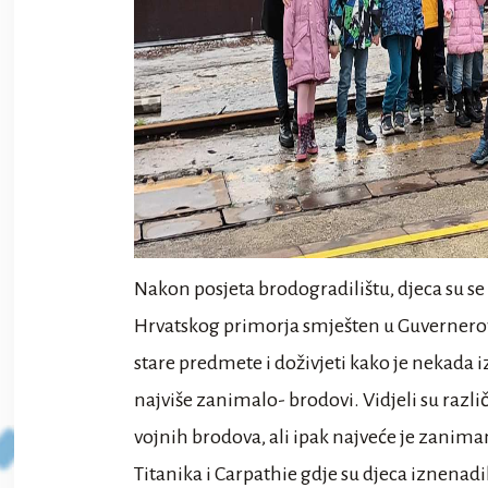
Nakon posjeta brodogradilištu, djeca su se
Hrvatskog primorja smješten u Guvernerovoj
stare predmete i doživjeti kako je nekada iz
najviše zanimalo- brodovi. Vidjeli su razli
vojnih brodova, ali ipak najveće je zanima
Titanika i Carpathie gdje su djeca iznenad