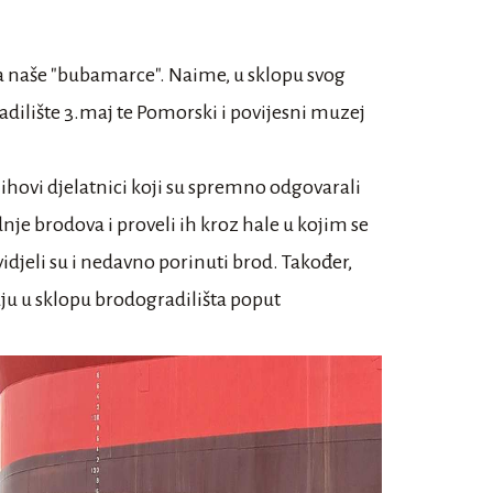
za naše "bubamarce". Naime, u sklopu svog
radilište 3.maj te Pomorski i povijesni muzej
ihovi djelatnici koji su spremno odgovarali
dnje brodova i proveli ih kroz hale u kojim se
 vidjeli su i nedavno porinuti brod. Također,
uju u sklopu brodogradilišta poput