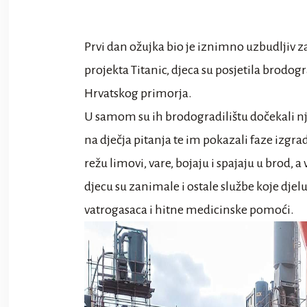
Prvi dan ožujka bio je iznimno uzbudljiv 
projekta Titanic, djeca su posjetila brodog
Hrvatskog primorja.
U samom su ih brodogradilištu dočekali nj
na dječja pitanja te im pokazali faze izgra
režu limovi, vare, bojaju i spajaju u brod, a
djecu su zanimale i ostale službe koje djel
vatrogasaca i hitne medicinske pomoći.